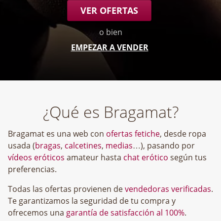
VER OFERTAS
o bien
EMPEZAR A VENDER
¿Qué es Bragamat?
Bragamat es una web con
ofertas fetiche
, desde ropa
usada (
bragas
,
calcetines
,
medias
…), pasando por
vídeos eróticos
amateur hasta
chat erótico
según tus
preferencias.
Todas las ofertas provienen de
vendedoras verificadas
.
Te garantizamos la seguridad de tu compra y
ofrecemos una
garantía de satisfacción al 100%
.