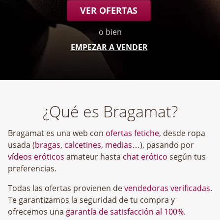
VER OFERTAS
o bien
EMPEZAR A VENDER
¿Qué es Bragamat?
Bragamat es una web con
ofertas fetiche
, desde ropa
usada (
bragas
,
calcetines
,
medias
…), pasando por
vídeos eróticos
amateur hasta
chat erótico
según tus
preferencias.
Todas las ofertas provienen de
vendedoras verificadas
.
Te garantizamos la seguridad de tu compra y
ofrecemos una
garantía de satisfacción al 100%
.