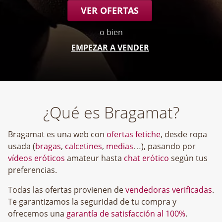
VER OFERTAS
o bien
EMPEZAR A VENDER
¿Qué es Bragamat?
Bragamat es una web con
ofertas fetiche
, desde ropa
usada (
bragas
,
calcetines
,
medias
…), pasando por
vídeos eróticos
amateur hasta
chat erótico
según tus
preferencias.
Todas las ofertas provienen de
vendedoras verificadas
.
Te garantizamos la seguridad de tu compra y
ofrecemos una
garantía de satisfacción al 100%
.