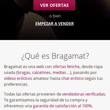
VER OFERTAS
o bien
EMPEZAR A VENDER
¿Qué es Bragamat?
Bragamat es una web con
ofertas fetiche
, desde ropa
usada (
bragas
,
calcetines
,
medias
…), pasando por
vídeos eróticos
amateur hasta
chat erótico
según tus
preferencias.
Todas las ofertas provienen de
vendedoras verificadas
.
Te garantizamos la seguridad de tu compra y
ofrecemos una
garantía de satisfacción al 100%
.