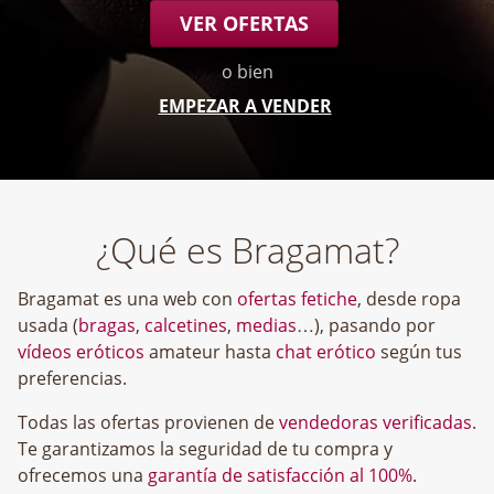
VER OFERTAS
o bien
EMPEZAR A VENDER
¿Qué es Bragamat?
Bragamat es una web con
ofertas fetiche
, desde ropa
usada (
bragas
,
calcetines
,
medias
…), pasando por
vídeos eróticos
amateur hasta
chat erótico
según tus
preferencias.
Todas las ofertas provienen de
vendedoras verificadas
.
Te garantizamos la seguridad de tu compra y
ofrecemos una
garantía de satisfacción al 100%
.