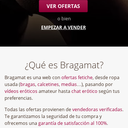
VER OFERTAS
o bien
EMPEZAR A VENDER
¿Qué es Bragamat?
Bragamat es una web con
ofertas fetiche
, desde ropa
usada (
bragas
,
calcetines
,
medias
…), pasando por
vídeos eróticos
amateur hasta
chat erótico
según tus
preferencias.
Todas las ofertas provienen de
vendedoras verificadas
.
Te garantizamos la seguridad de tu compra y
ofrecemos una
garantía de satisfacción al 100%
.