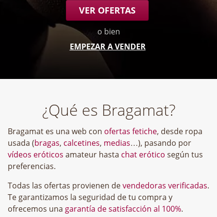
VER OFERTAS
o bien
EMPEZAR A VENDER
¿Qué es Bragamat?
Bragamat es una web con
ofertas fetiche
, desde ropa
usada (
bragas
,
calcetines
,
medias
…), pasando por
vídeos eróticos
amateur hasta
chat erótico
según tus
preferencias.
Todas las ofertas provienen de
vendedoras verificadas
.
Te garantizamos la seguridad de tu compra y
ofrecemos una
garantía de satisfacción al 100%
.