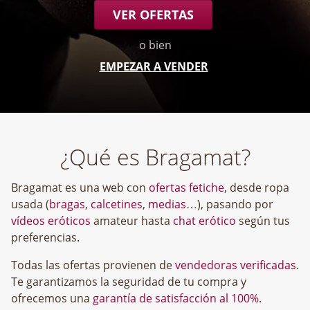
VER OFERTAS
o bien
EMPEZAR A VENDER
¿Qué es Bragamat?
Bragamat es una web con
ofertas fetiche
, desde ropa
usada (
bragas
,
calcetines
,
medias
…), pasando por
vídeos eróticos
amateur hasta
chat erótico
según tus
preferencias.
Todas las ofertas provienen de
vendedoras verificadas
.
Te garantizamos la seguridad de tu compra y
ofrecemos una
garantía de satisfacción al 100%
.