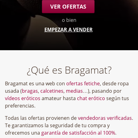
VER OFERTAS
o bien
EMPEZAR A VENDER
¿Qué es Bragamat?
Bragamat es una web con
ofertas fetiche
, desde ropa
usada (
bragas
,
calcetines
,
medias
…), pasando por
vídeos eróticos
amateur hasta
chat erótico
según tus
preferencias.
Todas las ofertas provienen de
vendedoras verificadas
.
Te garantizamos la seguridad de tu compra y
ofrecemos una
garantía de satisfacción al 100%
.