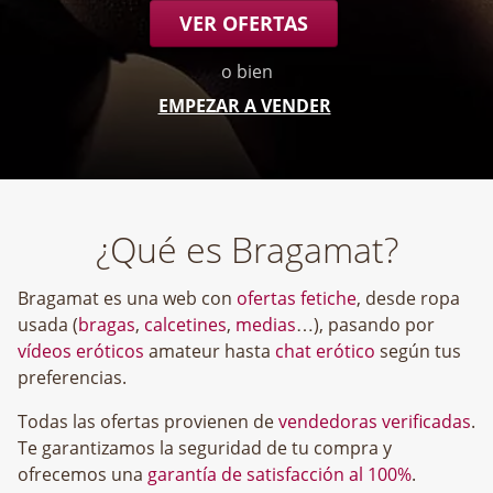
VER OFERTAS
o bien
EMPEZAR A VENDER
¿Qué es Bragamat?
Bragamat es una web con
ofertas fetiche
, desde ropa
usada (
bragas
,
calcetines
,
medias
…), pasando por
vídeos eróticos
amateur hasta
chat erótico
según tus
preferencias.
Todas las ofertas provienen de
vendedoras verificadas
.
Te garantizamos la seguridad de tu compra y
ofrecemos una
garantía de satisfacción al 100%
.