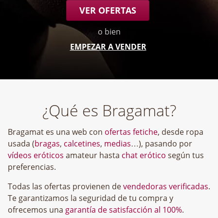
VER OFERTAS
o bien
EMPEZAR A VENDER
¿Qué es Bragamat?
Bragamat es una web con
ofertas fetiche
, desde ropa
usada (
bragas
,
calcetines
,
medias
…), pasando por
vídeos eróticos
amateur hasta
chat erótico
según tus
preferencias.
Todas las ofertas provienen de
vendedoras verificadas
.
Te garantizamos la seguridad de tu compra y
ofrecemos una
garantía de satisfacción al 100%
.