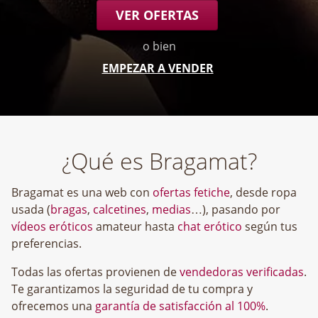
VER OFERTAS
o bien
EMPEZAR A VENDER
¿Qué es Bragamat?
Bragamat es una web con
ofertas fetiche
, desde ropa
usada (
bragas
,
calcetines
,
medias
…), pasando por
vídeos eróticos
amateur hasta
chat erótico
según tus
preferencias.
Todas las ofertas provienen de
vendedoras verificadas
.
Te garantizamos la seguridad de tu compra y
ofrecemos una
garantía de satisfacción al 100%
.