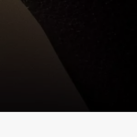
¿Qué es Bragamat?