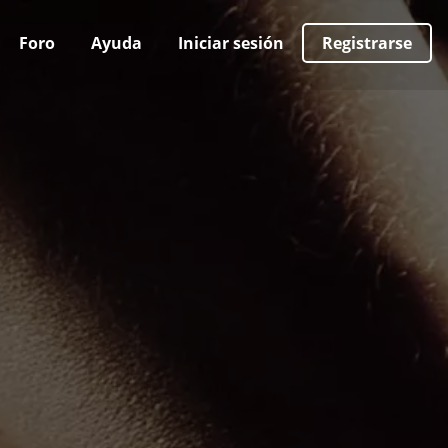
Foro
Ayuda
Iniciar sesión
Registrarse