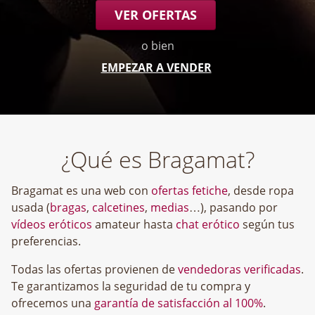
VER OFERTAS
o bien
EMPEZAR A VENDER
¿Qué es Bragamat?
Bragamat es una web con
ofertas fetiche
, desde ropa
usada (
bragas
,
calcetines
,
medias
…), pasando por
vídeos eróticos
amateur hasta
chat erótico
según tus
preferencias.
Todas las ofertas provienen de
vendedoras verificadas
.
Te garantizamos la seguridad de tu compra y
ofrecemos una
garantía de satisfacción al 100%
.