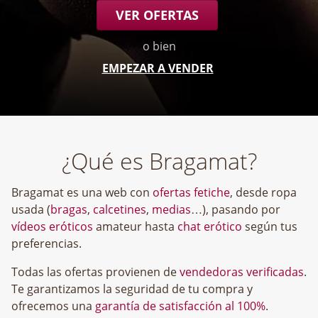
VER OFERTAS
o bien
EMPEZAR A VENDER
¿Qué es Bragamat?
Bragamat es una web con
ofertas fetiche
, desde ropa
usada (
bragas
,
calcetines
,
medias
…), pasando por
vídeos eróticos
amateur hasta
chat erótico
según tus
preferencias.
Todas las ofertas provienen de
vendedoras verificadas
.
Te garantizamos la seguridad de tu compra y
ofrecemos una
garantía de satisfacción al 100%
.