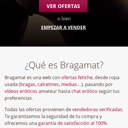
VER OFERTAS
o bien
EMPEZAR A VENDER
¿Qué es Bragamat?
Bragamat es una web con
ofertas fetiche
, desde ropa
usada (
bragas
,
calcetines
,
medias
…), pasando por
vídeos eróticos
amateur hasta
chat erótico
según tus
preferencias.
Todas las ofertas provienen de
vendedoras verificadas
.
Te garantizamos la seguridad de tu compra y
ofrecemos una
garantía de satisfacción al 100%
.