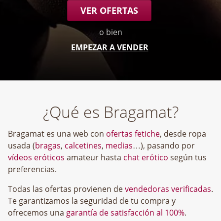
VER OFERTAS
o bien
EMPEZAR A VENDER
¿Qué es Bragamat?
Bragamat es una web con
ofertas fetiche
, desde ropa
usada (
bragas
,
calcetines
,
medias
…), pasando por
vídeos eróticos
amateur hasta
chat erótico
según tus
preferencias.
Todas las ofertas provienen de
vendedoras verificadas
.
Te garantizamos la seguridad de tu compra y
ofrecemos una
garantía de satisfacción al 100%
.