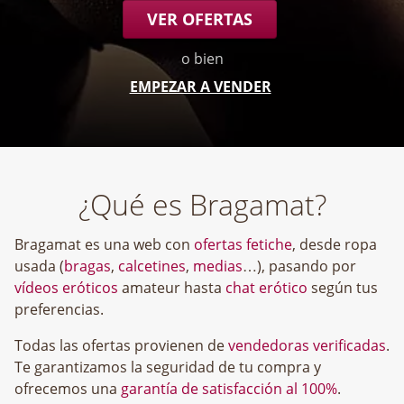
VER OFERTAS
o bien
EMPEZAR A VENDER
¿Qué es Bragamat?
Bragamat es una web con
ofertas fetiche
, desde ropa
usada (
bragas
,
calcetines
,
medias
…), pasando por
vídeos eróticos
amateur hasta
chat erótico
según tus
preferencias.
Todas las ofertas provienen de
vendedoras verificadas
.
Te garantizamos la seguridad de tu compra y
ofrecemos una
garantía de satisfacción al 100%
.