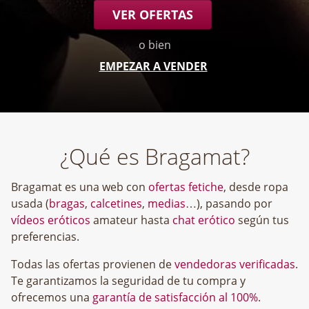
VER OFERTAS
o bien
EMPEZAR A VENDER
¿Qué es Bragamat?
Bragamat es una web con
ofertas fetiche
, desde ropa
usada (
bragas
,
calcetines
,
medias
…), pasando por
vídeos eróticos
amateur hasta
chat erótico
según tus
preferencias.
Todas las ofertas provienen de
vendedoras verificadas
.
Te garantizamos la seguridad de tu compra y
ofrecemos una
garantía de satisfacción al 100%
.