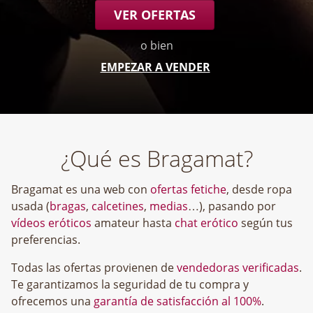
VER OFERTAS
o bien
EMPEZAR A VENDER
¿Qué es Bragamat?
Bragamat es una web con
ofertas fetiche
, desde ropa
usada (
bragas
,
calcetines
,
medias
…), pasando por
vídeos eróticos
amateur hasta
chat erótico
según tus
preferencias.
Todas las ofertas provienen de
vendedoras verificadas
.
Te garantizamos la seguridad de tu compra y
ofrecemos una
garantía de satisfacción al 100%
.