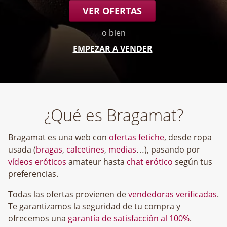
VER OFERTAS
o bien
EMPEZAR A VENDER
¿Qué es Bragamat?
Bragamat es una web con
ofertas fetiche
, desde ropa
usada (
bragas
,
calcetines
,
medias
…), pasando por
vídeos eróticos
amateur hasta
chat erótico
según tus
preferencias.
Todas las ofertas provienen de
vendedoras verificadas
.
Te garantizamos la seguridad de tu compra y
ofrecemos una
garantía de satisfacción al 100%
.