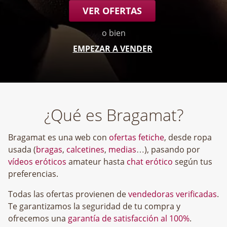
VER OFERTAS
o bien
EMPEZAR A VENDER
¿Qué es Bragamat?
Bragamat es una web con
ofertas fetiche
, desde ropa
usada (
bragas
,
calcetines
,
medias
…), pasando por
vídeos eróticos
amateur hasta
chat erótico
según tus
preferencias.
Todas las ofertas provienen de
vendedoras verificadas
.
Te garantizamos la seguridad de tu compra y
ofrecemos una
garantía de satisfacción al 100%
.