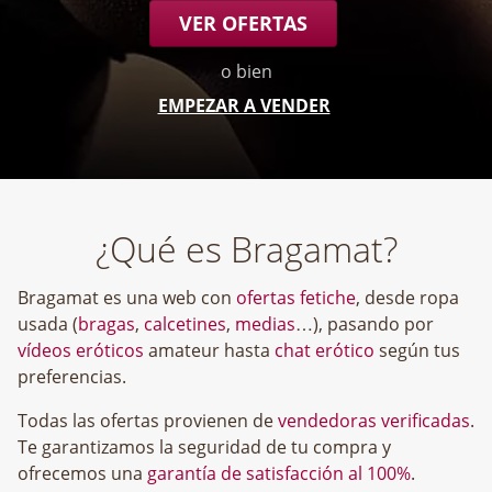
VER OFERTAS
o bien
EMPEZAR A VENDER
¿Qué es Bragamat?
Bragamat es una web con
ofertas fetiche
, desde ropa
usada (
bragas
,
calcetines
,
medias
…), pasando por
vídeos eróticos
amateur hasta
chat erótico
según tus
preferencias.
Todas las ofertas provienen de
vendedoras verificadas
.
Te garantizamos la seguridad de tu compra y
ofrecemos una
garantía de satisfacción al 100%
.