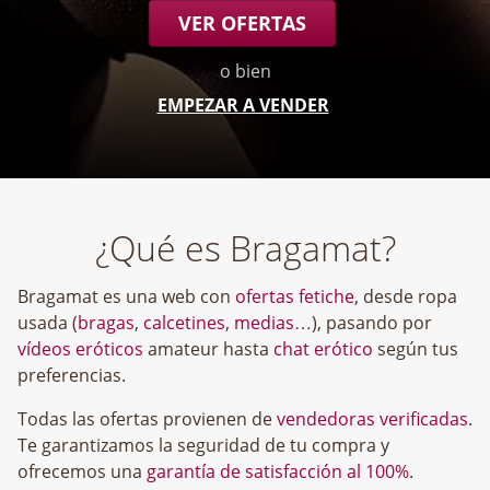
VER OFERTAS
o bien
EMPEZAR A VENDER
¿Qué es Bragamat?
Bragamat es una web con
ofertas fetiche
, desde ropa
usada (
bragas
,
calcetines
,
medias
…), pasando por
vídeos eróticos
amateur hasta
chat erótico
según tus
preferencias.
Todas las ofertas provienen de
vendedoras verificadas
.
Te garantizamos la seguridad de tu compra y
ofrecemos una
garantía de satisfacción al 100%
.