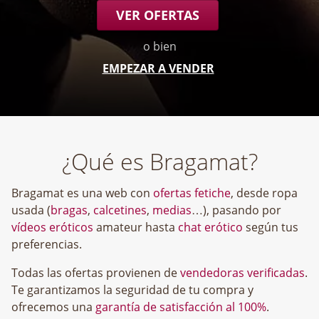
VER OFERTAS
o bien
EMPEZAR A VENDER
¿Qué es Bragamat?
Bragamat es una web con
ofertas fetiche
, desde ropa
usada (
bragas
,
calcetines
,
medias
…), pasando por
vídeos eróticos
amateur hasta
chat erótico
según tus
preferencias.
Todas las ofertas provienen de
vendedoras verificadas
.
Te garantizamos la seguridad de tu compra y
ofrecemos una
garantía de satisfacción al 100%
.